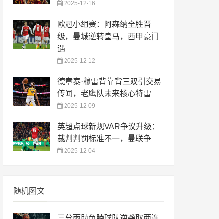
2025-12-16
欧冠小组赛：阿森纳全胜晋
级，曼城逆转皇马，西甲豪门
遇
2025-12-12
德章泰·穆雷背靠背三双引交易
传闻，老鹰队未来核心特雷
2025-12-09
英超点球新规VAR争议升级：
裁判判罚标准不一，曼联争
2025-12-04
随机图文
三分雨助鱼腩球队逆袭取两连