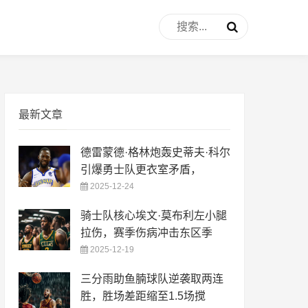
最新文章
德雷蒙德·格林炮轰史蒂夫·科尔
引爆勇士队更衣室矛盾，
2025-12-24
骑士队核心埃文·莫布利左小腿
拉伤，赛季伤病冲击东区季
2025-12-19
三分雨助鱼腩球队逆袭取两连
胜，胜场差距缩至1.5场搅